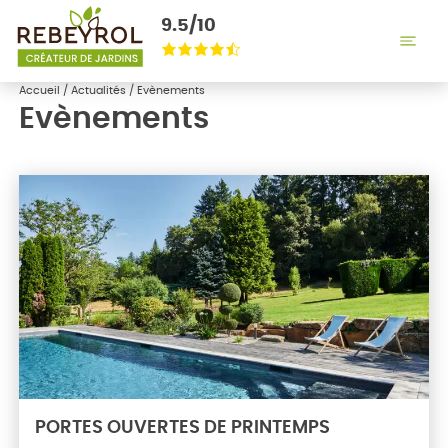
Aller
9.5/10
au
Note
contenu
de
Accueil
/
Actualités
/
Evènements
Evènements
4,8
sur
114
avis
PORTES OUVERTES DE PRINTEMPS