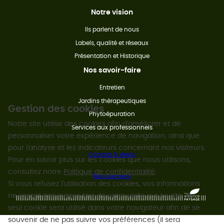
Notre vision
Ils parlent de nous
Labels, qualité et réseaux
Présentation et Historique
Nos savoir-faire
Entretien
Jardins thérapeutiques
Gestion des cookies
Phytoépuration
Notre site utilise des cookies afin d'améliorer et de
Services aux professionnels
personnaliser votre expérience de navigation, ainsi que
pour l'analyse et les indicateurs concernant nos visiteurs.
Contact & devis
Pour en savoir plus sur les cookies que nous utilisons,
consultez notre
Politique de confidentialité
.
Recrutement
Si vous refusez l'utilisation des cookies, vos informations
ne seront pas suivies lors de votre visite sur ce site. Un
seul cookie sera utilisé dans votre navigateur afin de se
souvenir de ne pas suivre vos préférences (il sera